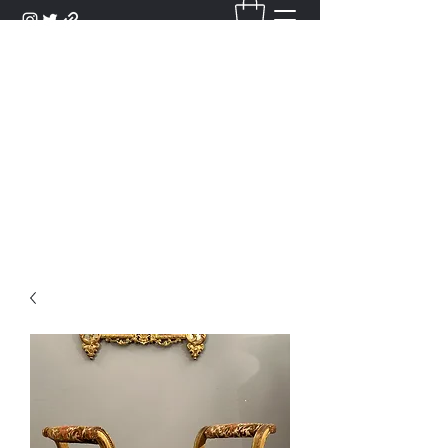
DANTAN
Bienvenue Dans Notre Galerie,
Découvrez Nos Antiquités et
Objets d'Art.