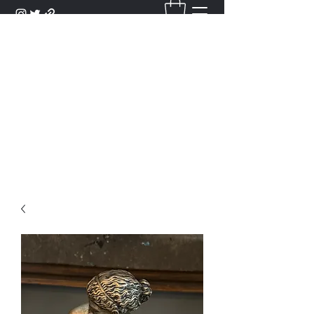
DANTAN
Bienvenue Dans Notre Galerie,
Découvrez Nos Antiquités et
Objets d'Art.