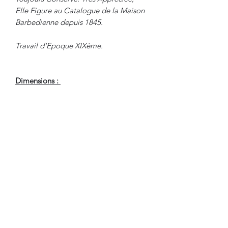
Elle Figure au Catalogue de la Maison
Barbedienne depuis 1845.
Travail d'Epoque XIXème.
Dimensions :
Hauteur : 40.5 cm
Base : 12 cm x 10 cm
En Bel Etat de Conservation, à
souligner, usure de la patine.
Nous sommes à Votre Disposition,
pour toute information