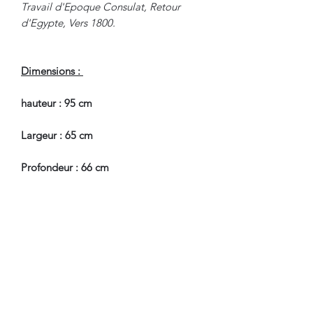
Travail d'Epoque Consulat, Retour
d'Egypte, Vers 1800.
Dimensions :
hauteur : 95 cm
Largeur : 65 cm
Profondeur : 66 cm
Hauteur Assise : 47 cm
En Bel Etat de Conservation.
Nous sommes à Votre Disposition,
pour toute information