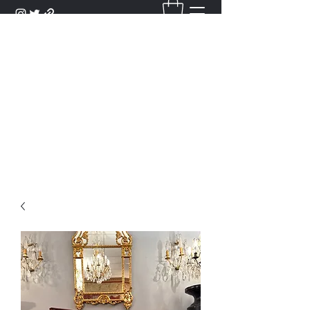
DANTAN
Bienvenue Dans Notre Galerie,
Découvrez Nos Antiquités et
Objets d'Art.