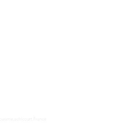
Adresse
apaume,achicourt,France