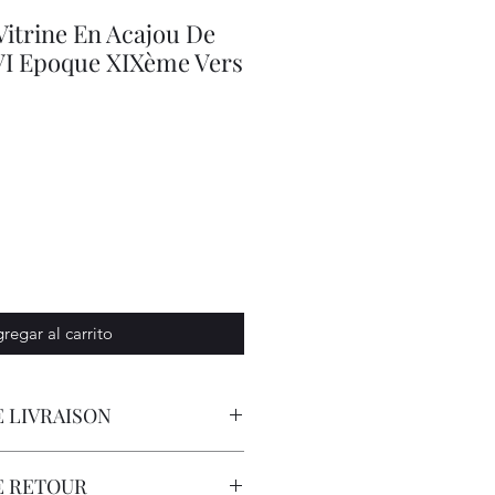
Vitrine En Acajou De
XVI Epoque XIXème Vers
io
regar al carrito
 LIVRAISON
orteur avec Assurance.
E RETOUR