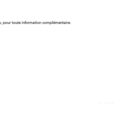
, pour toute information complémentaire.
Contact
dantan@sfr.fr
rte de b
06.81.50.13.37