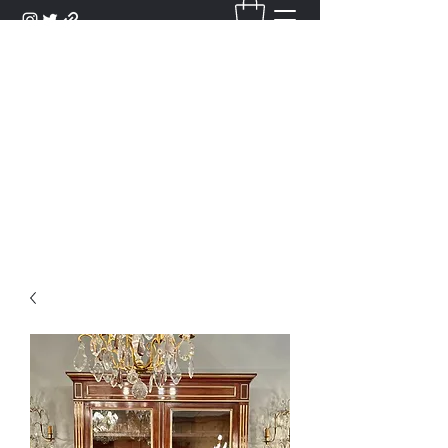
DANTAN
Bienvenue Dans Notre Galerie,
Découvrez Nos Antiquités et
Objets d'Art.