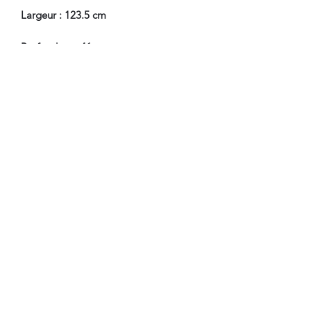
Largeur : 123.5 cm
Profondeur : 41 cm
En Bel Etat de Conservation.
Nous sommes à Votre Disposition,
pour toute information
complémentaire.
WWW.DANTAN.STORE