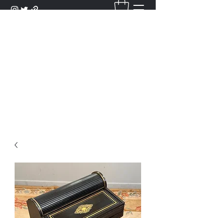
DANTAN
Bienvenue Dans Notre Galerie,
Découvrez Nos Antiquités et
Objets d'Art.