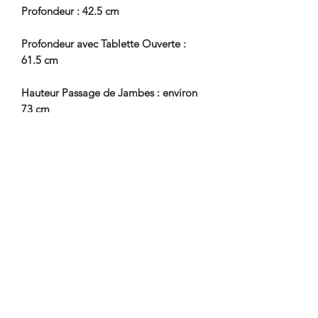
Profondeur : 42.5 cm
Profondeur avec Tablette Ouverte :
61.5 cm
Hauteur Passage de Jambes : environ
73 cm
En Bel Etat de Conservation, à
souligner, petite tâche au niveau du
marbre, photos.
Nous sommes à Votre Disposition,
pour toute information
complémentaire.