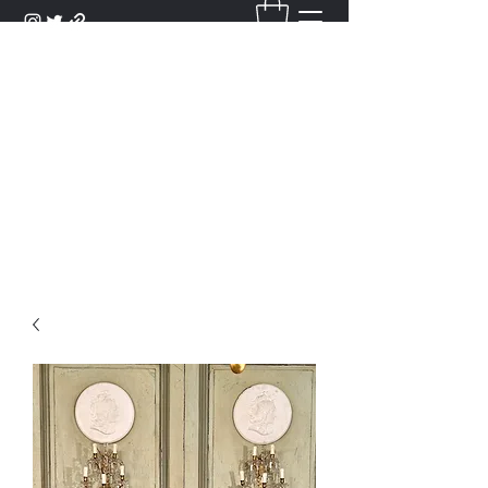
DANTAN
Bienvenue Dans Notre Galerie,
Découvrez Nos Antiquités et
Objets d'Art.