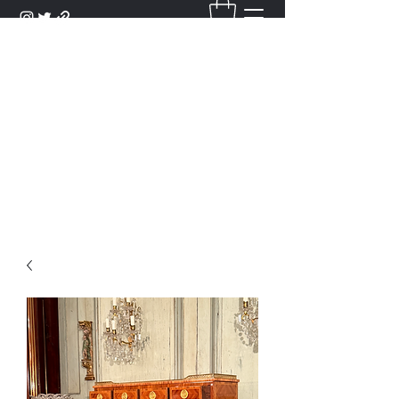
DANTAN
Bienvenue Dans Notre Galerie,
Découvrez Nos Antiquités et
Objets d'Art.