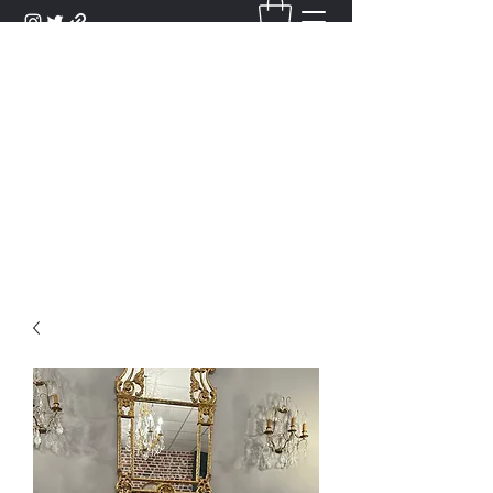
DANTAN
Bienvenue Dans Notre Galerie,
Découvrez Nos Antiquités et
Objets d'Art.