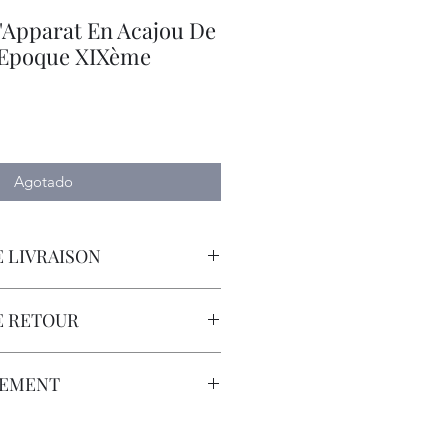
'Apparat En Acajou De
 Epoque XIXème
io
Agotado
 LIVRAISON
orteur avec Assurance.
E RETOUR
sont à la Charge du Client.
LEMENT
que Bancaire, Virement Bancaire,