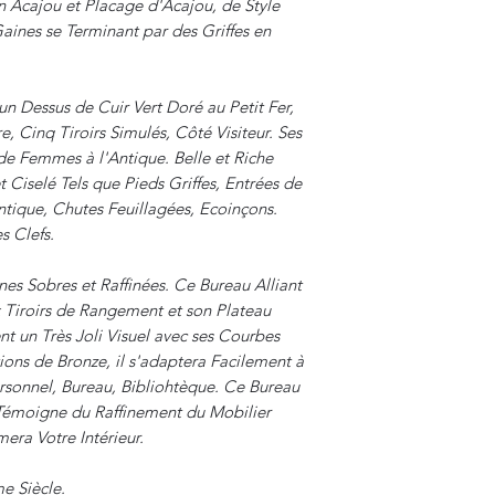
 Acajou et Placage d'Acajou, de Style
aines se Terminant par des Griffes en
n Dessus de Cuir Vert Doré au Petit Fer,
, Cinq Tiroirs Simulés, Côté Visiteur. Ses
e Femmes à l'Antique. Belle et Riche
Ciselé Tels que Pieds Griffes, Entrées de
ntique, Chutes Feuillagées, Ecoinçons.
s Clefs.
nes Sobres et Raffinées. Ce Bureau Alliant
x Tiroirs de Rangement et son Plateau
t un Très Joli Visuel avec ses Courbes
ns de Bronze, il s'adaptera Facilement à
rsonnel, Bureau, Bibliohtèque. Ce Bureau
 Témoigne du Raffinement du Mobilier
mera Votre Intérieur.
e Siècle.