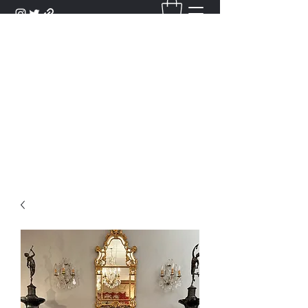
DANTAN
Bienvenue Dans Notre Galerie,
Découvrez Nos Antiquités et
Objets d'Art.