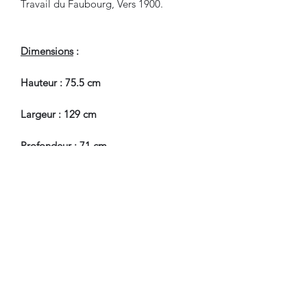
Travail du Faubourg, Vers 1900.
Dimensions
:
Hauteur : 75.5 cm
Largeur : 129 cm
Profondeur : 71 cm
Hauteur Passage de Jambes : 61 cm
En Bel Etat de Conservation.
Nous sommes à Votre Disposition,
pour toute information
complémentaire.