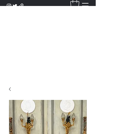
DANTAN
Bienvenue Dans Notre Galerie,
Découvrez Nos Antiquités et
Objets d'Art.