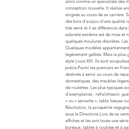
alors comme un spécialiste des me
conception nouvelle. Il réalise 
soignés au cours de sa carrière. S
des bois d'acajou d'une qualité r
très serré et il se différencie dan
sobriété extrême est de mise et n
quelques moulures discrètes. Les
Quelques modèles appartiennent a
légèrement galbés. Mais la plus g
style Louis XVI. Ils sont scrupule
précis.Parmi les premiers en Fra
destinés à servir au cours de rep
domestiques, des meubles légers, 
de roulettes. Les plus typiques s
d’exemplaires : rafraîchissoir, gu
» ou « servante », table liseuse o
Révolution, la prospérité regagn
sous le Directoire.Lors de sa ven
affiches et les avis toute une sér
bureaux, tables à coulisse et à pat