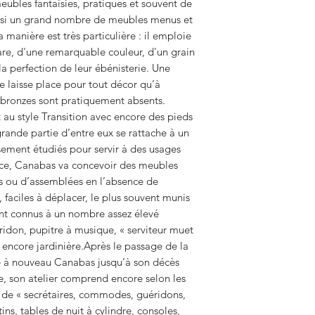
ubles fantaisies, pratiques et souvent de
ainsi un grand nombre de meubles menus et
a manière est très particulière : il emploie
are, d'une remarquable couleur, d'un grain
s la perfection de leur ébénisterie. Une
e laisse place pour tout décor qu’à
 bronzes sont pratiquement absents.
u style Transition avec encore des pieds
rande partie d’entre eux se rattache à un
usement étudiés pour servir à des usages
nce, Canabas va concevoir des meubles
as ou d’assemblées en l’absence de
faciles à déplacer, le plus souvent munis
ont connus à un nombre assez élevé
éridon, pupitre à musique, « serviteur muet
u encore jardinière.Après le passage de la
e à nouveau Canabas jusqu’à son décès
te, son atelier comprend encore selon les
ie de « secrétaires, commodes, guéridons,
ins, tables de nuit à cylindre, consoles,