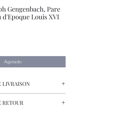
ph Gengenbach, Pare
u d'Epoque Louis XVI
io
Agotado
 LIVRAISON
orteur avec Assurance.
E RETOUR
sont à la Charge du Client.