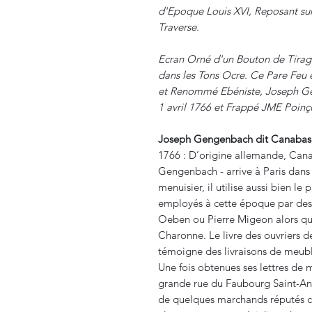
d'Epoque Louis XVI, Reposant su
Traverse.
Ecran Orné d'un Bouton de Tirage
dans les Tons Ocre. Ce Pare Feu 
et Renommé Ebéniste, Joseph G
1 avril 1766 et Frappé JME Poinç
Joseph Gengenbach dit Canabas 
1766 : D’origine allemande, Can
Gengenbach - arrive à Paris dans 
menuisier, il utilise aussi bien le
employés à cette époque par des
Oeben ou Pierre Migeon alors qu’
Charonne. Le livre des ouvriers d
témoigne des livraisons de meub
Une fois obtenues ses lettres de ma
grande rue du Faubourg Saint-Anto
de quelques marchands réputés c