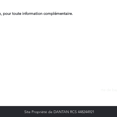
, pour toute information complémentaire.
Contact
dantan@sfr.fr
rte de b
06.81.50.13.37
Site Propriété de DANTAN RCS 448244921