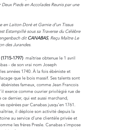
r Deux Pieds en Accolades Reunis par une
 en Laiton Doré et Garnie d'un Tissus
est Estampillé sous sa Traverse du Célèbre
engenbach dit
CANABAS
, Reçu Maître Le
on des Jurandes.
(1715-1797)
maîtrise obtenue le 1 avril
abas - de son vrai nom Joseph
les années 1740. À la fois ébéniste et
 placage que le bois massif. Ses talents sont
 ébénistes fameux, comme Jean Francois
il exerce comme ouvrier privilégié rue de
e ce dernier, qui est aussi marchand,
les opérées par Canabas jusqu’en 1761.
îtrise, il déploie son activité depuis la
ine au service d’une clientèle privée et
omme les frères Presle. Canabas s'impose