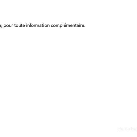
, pour toute information complémentaire.
Contact
dantan@sfr.fr
rte de b
06.81.50.13.37