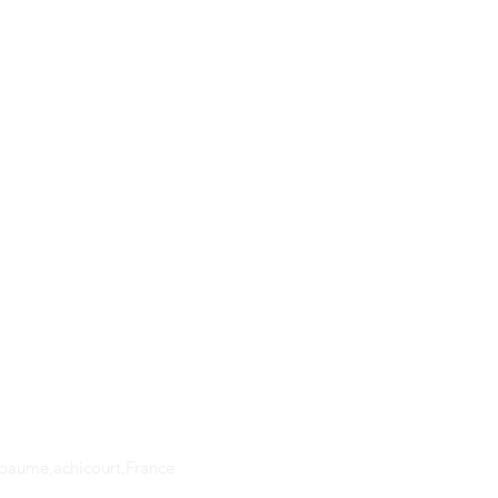
Adresse
apaume,achicourt,France