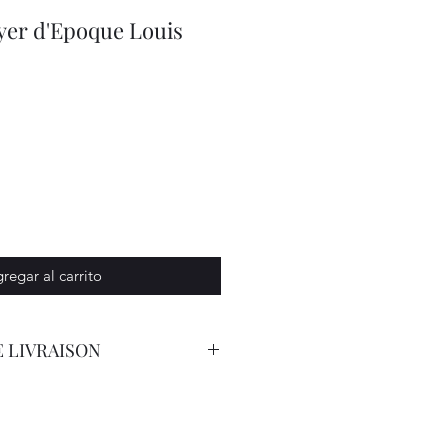
yer d'Epoque Louis
regar al carrito
 LIVRAISON
orteur Avec Assurance.