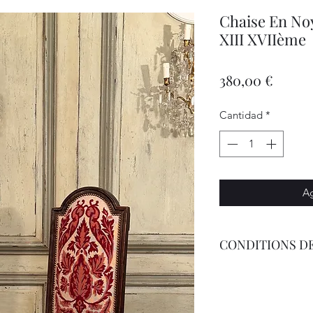
Chaise En No
XIII XVIIème
Precio
380,00 €
Cantidad
*
Ag
CONDITIONS DE
Livraison Par Transp