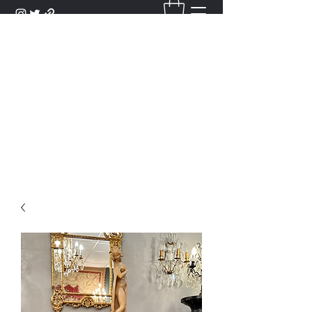
DANTAN
Bienvenue Dans Notre Galerie,
Découvrez Nos Antiquités et
Objets d'Art.