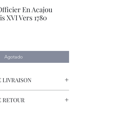
ficier En Acajou
s XVI Vers 1780
io
Agotado
 LIVRAISON
orteur avec Assurance.
E RETOUR
sont à la Charge du Client.