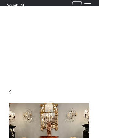
DANTAN
Bienvenue Dans Notre Galerie,
Découvrez Nos Antiquités et
Objets d'Art.