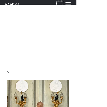
DANTAN
Bienvenue Dans Notre Galerie,
Découvrez Nos Antiquités et
Objets d'Art.