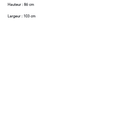
Hauteur : 86 cm
Largeur : 103 cm
Profondeur : 51 cm
En Bel Etat de Conservation.
Nous sommes à Votre Disposition,
pour toute information
complémentaire.
WWW.DANTAN.STORE