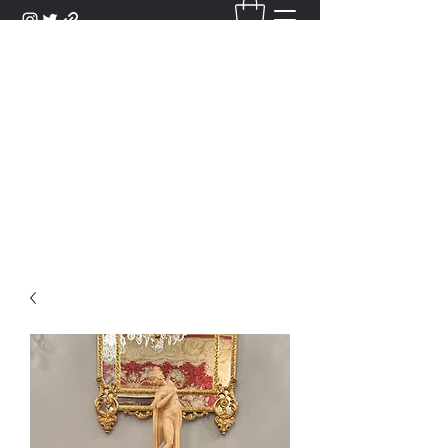
DANTAN
Bienvenue Dans Notre Galerie,
Découvrez Nos Antiquités et
Objets d'Art.