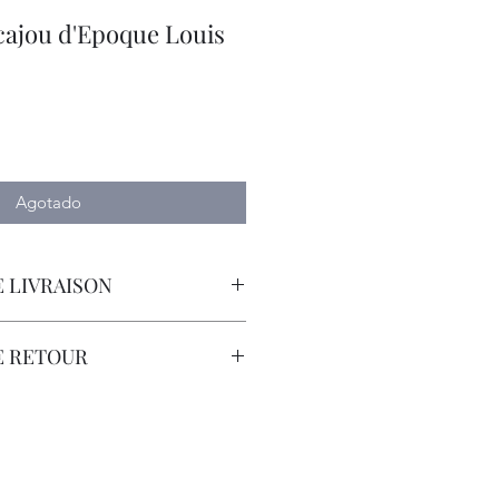
cajou d'Epoque Louis
o
Agotado
 LIVRAISON
orteur avec Assurance.
E RETOUR
sont à la Charge du Client.