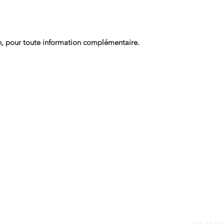
, pour toute information complémentaire.
Contact
dantan@sfr.fr
rte de b