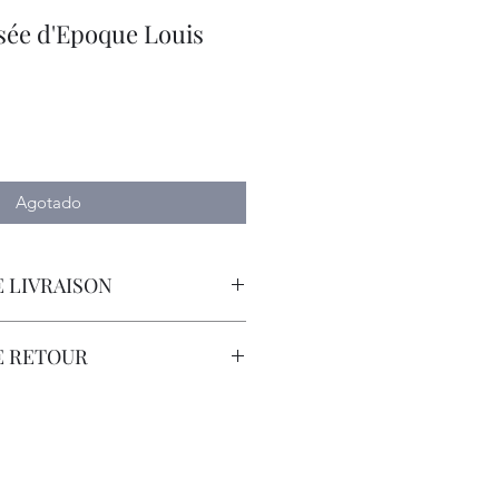
sée d'Epoque Louis
io
Agotado
 LIVRAISON
orteur avec Assurance.
E RETOUR
sont à la Charge du Client.