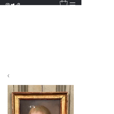
DANTAN
Bienvenue Dans Notre Galerie,
Découvrez Nos Antiquités et
Objets d'Art.