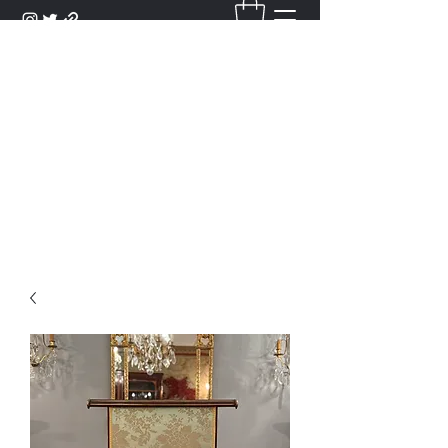
DANTAN
Bienvenue Dans Notre Galerie,
Découvrez Nos Antiquités et
Objets d'Art.