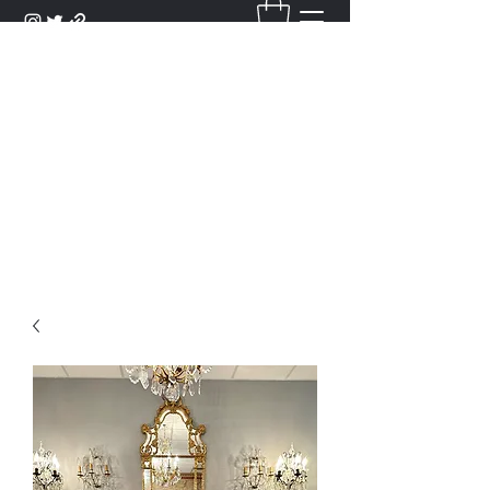
DANTAN
Bienvenue Dans Notre Galerie,
Découvrez Nos Antiquités et
Objets d'Art.