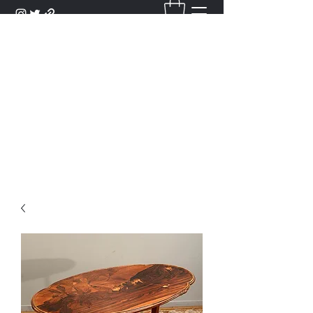
DANTAN
Bienvenue Dans Notre Galerie,
Découvrez Nos Antiquités et
Objets d'Art.