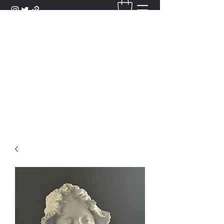
DANTAN
Bienvenue Dans Notre Galerie,
Découvrez Nos Antiquités et
Objets d'Art.