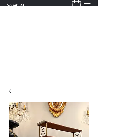
DANTAN
Bienvenue Dans Notre Galerie,
Découvrez Nos Antiquités et
Objets d'Art.