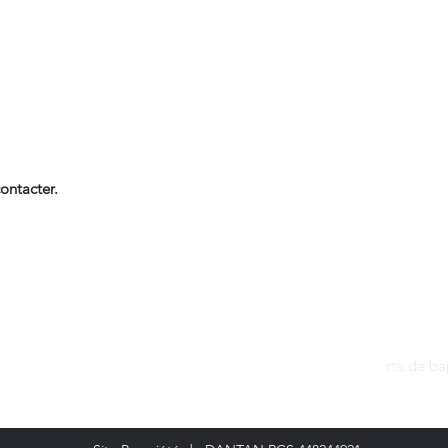
ontacter.
Contact
dantan@sfr.fr
rte de b
06.81.50.13.37