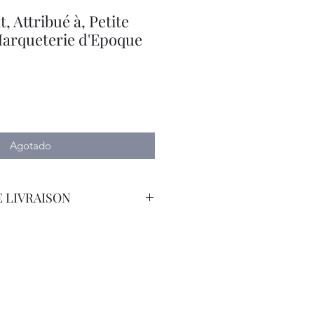
, Attribué à, Petite
arqueterie d'Epoque
io
Agotado
 LIVRAISON
orteur avec Assurance.