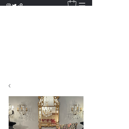
DANTAN
Bienvenue Dans Notre Galerie,
Découvrez Nos Antiquités et
Objets d'Art.