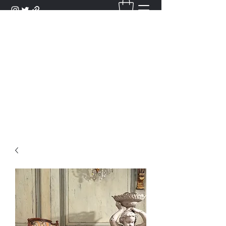
DANTAN
Bienvenue Dans Notre Galerie,
Découvrez Nos Antiquités et
Objets d'Art.