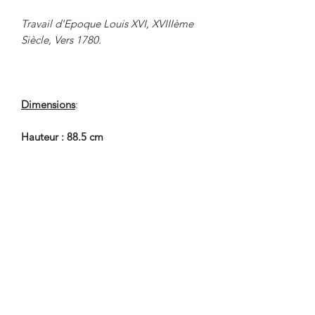
Travail d'Epoque Louis XVI, XVIIIème
Siècle, Vers 1780.
Dimensions
:
Hauteur : 88.5 cm
Largeur : 56.5 cm
Profondeur : 58 cm
Hauteur Assise : 44 cm
En Bel Etat de Conservation.