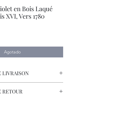
iolet en Bois Laqué
s XVI, Vers 1780
o
Agotado
 LIVRAISON
orteur avec Assurance.
E RETOUR
sont à la Charge du Client.