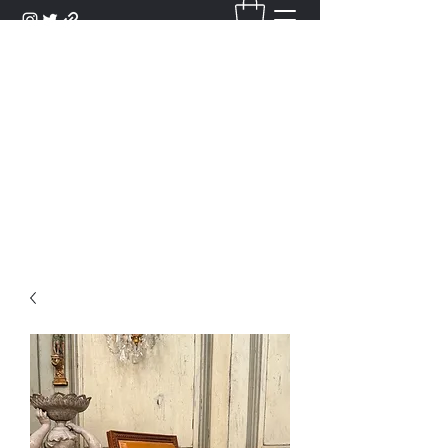
DANTAN
Bienvenue Dans Notre Galerie,
Découvrez Nos Antiquités et
Objets d'Art.