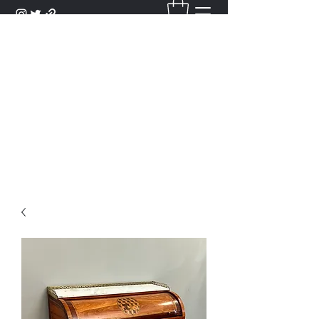
DANTAN
Bienvenue Dans Notre Galerie,
Découvrez Nos Antiquités et
Objets d'Art.