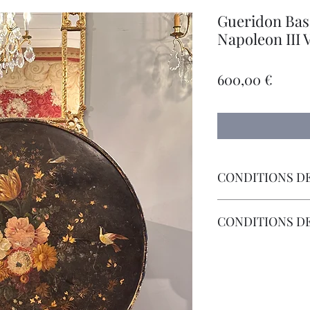
Gueridon Bas
Napoleon III 
Preci
600,00 €
CONDITIONS DE
Livraison Par Transp
CONDITIONS D
Les Frais de Retour 