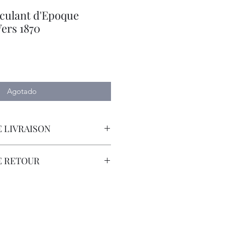
culant d'Epoque
Vers 1870
o
Agotado
 LIVRAISON
orteur Avec Assurance.
E RETOUR
sont à la Charge du Client.