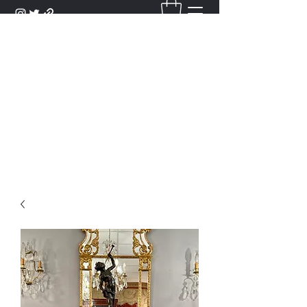
DANTAN
Bienvenue Dans Notre Galerie,
Découvrez Nos Antiquités et
Objets d'Art.