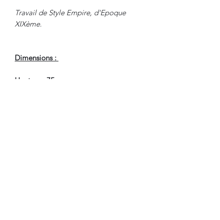
Travail de Style Empire, d'Epoque
XIXème.
Dimensions :
Hauteur : 75 cm
Diamètre : 79.5 cm
En Bel Etat de Conservation.
Nous sommes à Votre Disposition,
pour toute information
complémentaire.