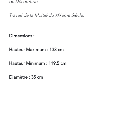
de Décoration.
Travail de la Moitié du XIXème Siècle.
Dimensions :
Hauteur Maximum : 133 cm
Hauteur Minimum : 119.5 cm
Diamètre : 35 cm
En Bel Etat de Conservation.
Nous sommes à Votre Disposition,
pour toute information
complémentaire.