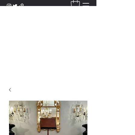
DANTAN
Bienvenue Dans Notre Galerie,
Découvrez Nos Antiquités et
Objets d'Art.