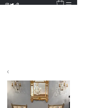
DANTAN
Bienvenue Dans Notre Galerie,
Découvrez Nos Antiquités et
Objets d'Art.