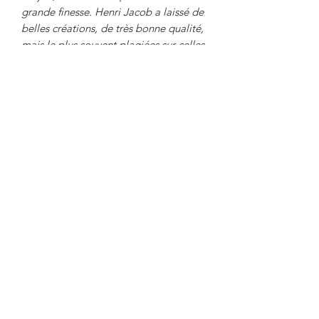
grande finesse. Henri Jacob a laissé de
belles créations, de très bonne qualité,
mais le plus souvent plagiées sur celles
de son célèbre cousin. Son
établissement disparut au début de
l'Empire.
Travail d'Epoque Louis XVI, Vers 1780.
Dimensions
:
Hauteur : 89 cm
Largeur : 45 cm
Profondeur : 50 cm
Hauteur Assise : 45 cm