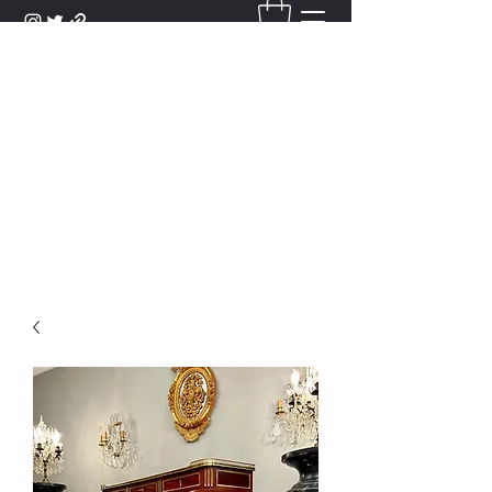
DANTAN
Bienvenue Dans Notre Galerie,
Découvrez Nos Antiquités et
Objets d'Art.