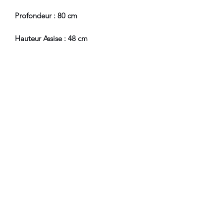
Profondeur : 80 cm
Hauteur Assise : 48 cm
En Bel Etat de Conservation,
restaurations d'usage et d'entretien.
Nous sommes à Votre Disposition,
pour toute information
complémentaire.
WWW.DANTAN.STORE