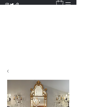
DANTAN
Bienvenue Dans Notre Galerie,
Découvrez Nos Antiquités et
Objets d'Art.