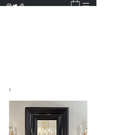
DANTAN
Bienvenue Dans Notre Galerie,
Découvrez Nos Antiquités et
Objets d'Art.