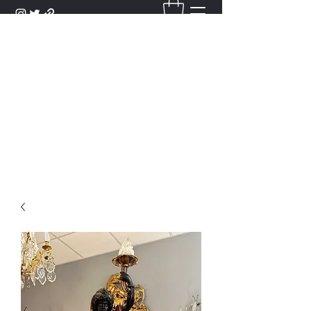
DANTAN
Bienvenue Dans Notre Galerie,
Découvrez Nos Antiquités et
Objets d'Art.