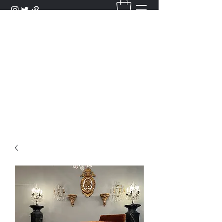
DANTAN
Bienvenue Dans Notre Galerie,
Découvrez Nos Antiquités et
Objets d'Art.