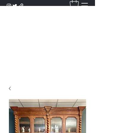
DANTAN
Bienvenue Dans Notre Galerie,
Découvrez Nos Antiquités et
Objets d'Art.