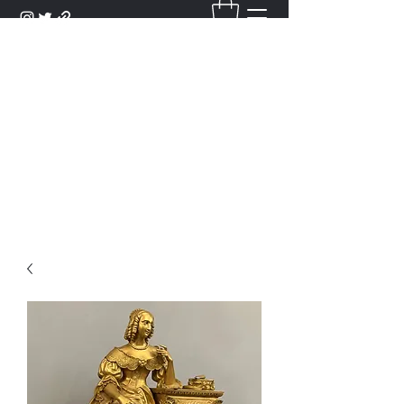
DANTAN
Bienvenue Dans Notre Galerie,
Découvrez Nos Antiquités et
Objets d'Art.