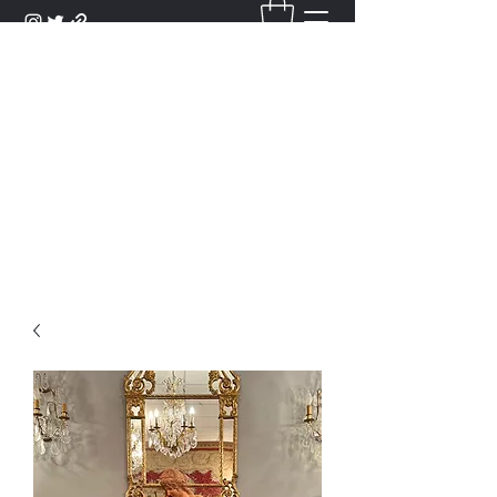
DANTAN
Bienvenue Dans Notre Galerie,
Découvrez Nos Antiquités et
Objets d'Art.