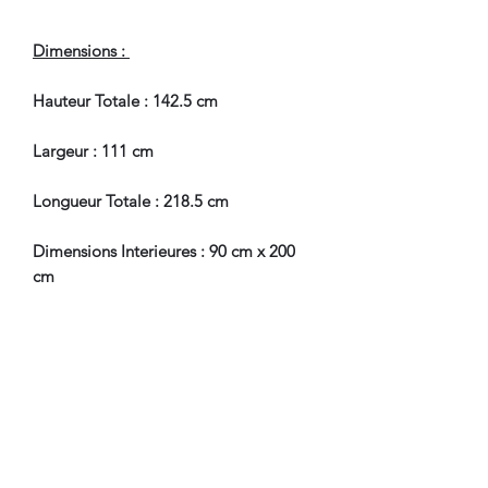
Dimensions :
Hauteur Totale : 142.5 cm
Largeur : 111 cm
Longueur Totale : 218.5 cm
Dimensions Interieures : 90 cm x 200
cm
En Très Bel Etat de Conservation.
Pour tous renseignements, nous
contacter.