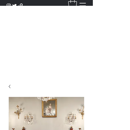
DANTAN
Bienvenue Dans Notre Galerie,
Découvrez Nos Antiquités et
Objets d'Art.