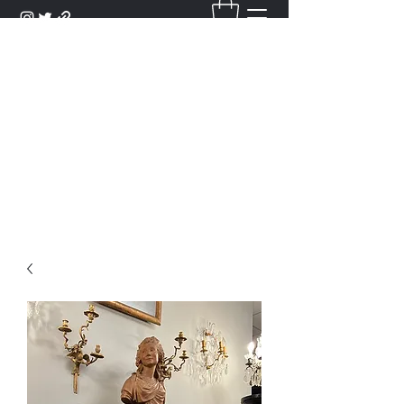
DANTAN
Bienvenue Dans Notre Galerie,
Découvrez Nos Antiquités et
Objets d'Art.