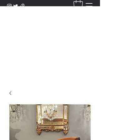
DANTAN
Bienvenue Dans Notre Galerie,
Découvrez Nos Antiquités et
Objets d'Art.