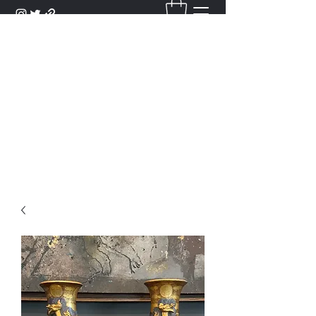
DANTAN
Bienvenue Dans Notre Galerie,
Découvrez Nos Antiquités et
Objets d'Art.