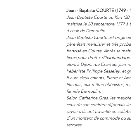
Jean - Baptiste COURTE (1749 - 
Jean Baptiste Courte ou Kurt (20 
maîtrise le 20 septembre 1777 à 
à ceux de Demoulin
Jean Baptiste Courte est origina
père était menuisier et très prob
francisé en Courte. Après sa maît
livres pour droit « d'habitandage 
alors à Dijon, rue Charrue, puis ru
l'ébéniste Philippe Sesseley, et gr
Il aura deux enfants, Pierre et An
Nicolas, eux-même ébénistes, ma
famille Demoulin.
Selon Catherine Gras, les meubles
ceux de son confrère dijonnais Je
savoir s'ils ont travaillé en colla
d'un montant de commode ou sur l
serrures.