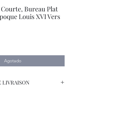
 Courte, Bureau Plat
poque Louis XVI Vers
io
Agotado
 LIVRAISON
orteur Avec Assurance.